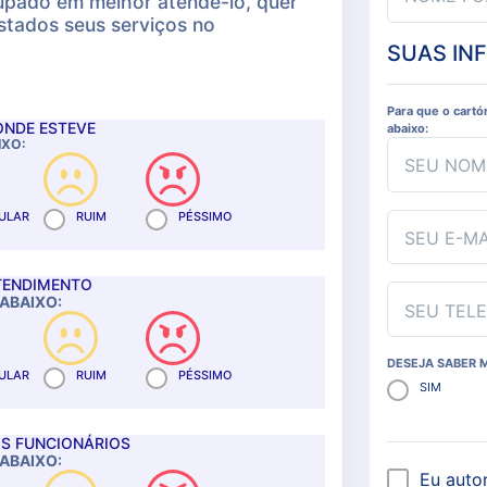
cupado em melhor atendê-lo, quer
stados seus serviços no
SUAS IN
Para que o cartó
ONDE ESTEVE
abaixo:
IXO:
SEU NO
ULAR
RUIM
PÉSSIMO
SEU E-M
TENDIMENTO
ABAIXO:
SEU TEL
DESEJA SABER 
ULAR
RUIM
PÉSSIMO
SIM
S FUNCIONÁRIOS
ABAIXO:
Eu auto