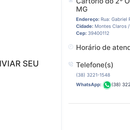
Cartório do 2º O
MG
Endereço:
Rua: Gabriel 
Cidade:
Montes Claros 
Cep:
39400112
Horário de aten
NVIAR SEU
Telefone(s)
(38) 3221-1548
WhatsApp:
(38) 32