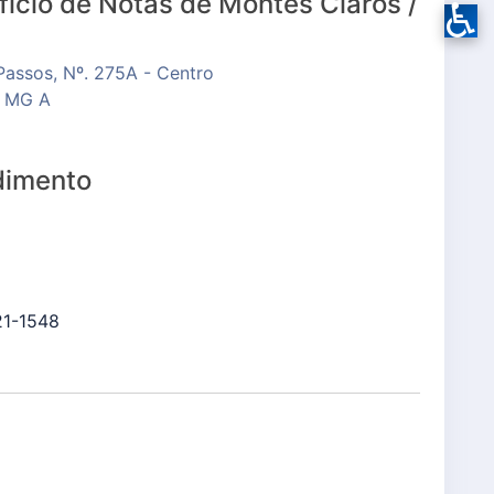
fício de Notas de Montes Claros /
♿
Passos, Nº. 275A - Centro
/ MG A
dimento
21-1548